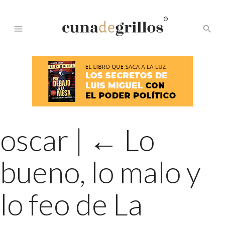
®
menu
search
oscar
|
←
Lo
bueno, lo malo y
lo feo de La