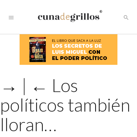
®
menu
search
→
|
←
Los
políticos también
lloran…