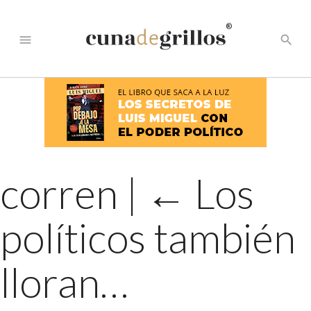
®
menu
search
corren
|
←
Los
políticos también
lloran…