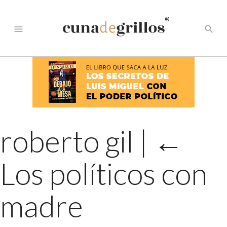
®
menu
search
roberto gil
|
←
Los políticos con
madre