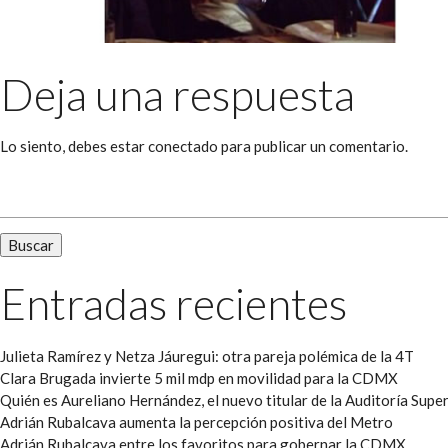
Deja una respuesta
Lo siento, debes estar
conectado
para publicar un comentario.
Buscar:
Entradas recientes
Julieta Ramírez y Netza Jáuregui: otra pareja polémica de la 4T
Clara Brugada invierte 5 mil mdp en movilidad para la CDMX
Quién es Aureliano Hernández, el nuevo titular de la Auditoría Super
Adrián Rubalcava aumenta la percepción positiva del Metro
Adrián Rubalcava entre los favoritos para gobernar la CDMX