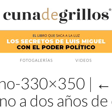
®
FOTOGALERÍAS
VIDEOS
iano-330×350
|
no a dos años de