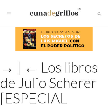
®
menu
search
→
|
←
Los libros
de Julio Scherer
[ESPECIAL