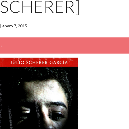
SCHERER]
|
enero 7, 2015
←
→