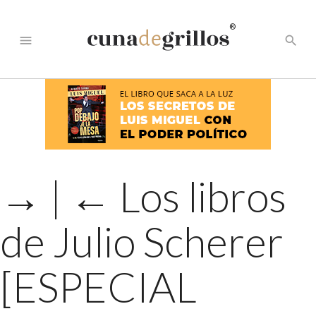
®
menu
search
→
|
←
Los libros
de Julio Scherer
[ESPECIAL