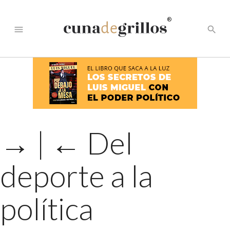
®
menu
search
→
|
←
Del
deporte a la
política