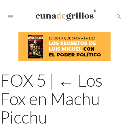
®
menu
search
FOX 5
|
←
Los
Fox en Machu
Picchu