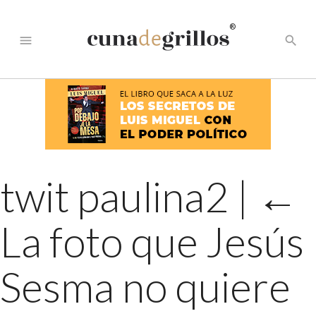
®
menu
search
twit paulina2
|
←
La foto que Jesús
Sesma no quiere