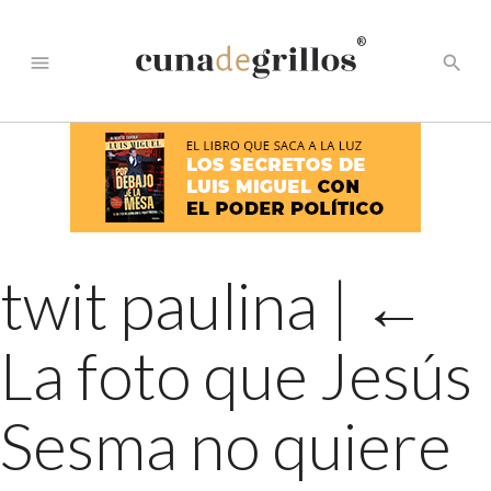
®
menu
search
twit paulina
|
←
La foto que Jesús
Sesma no quiere