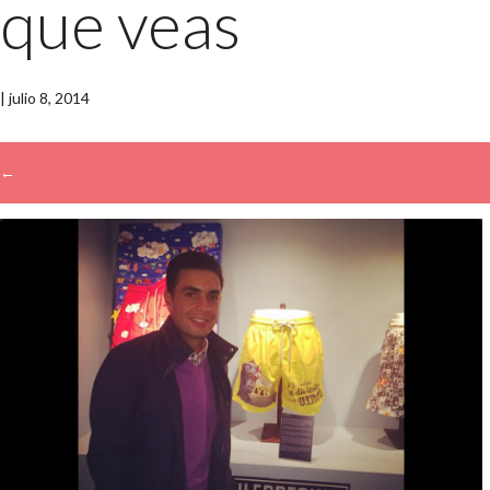
que veas
|
julio 8, 2014
←
→