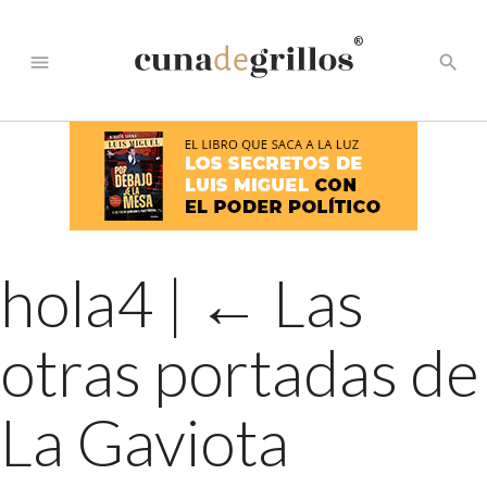
®
menu
search
hola4
|
←
Las
otras portadas de
La Gaviota