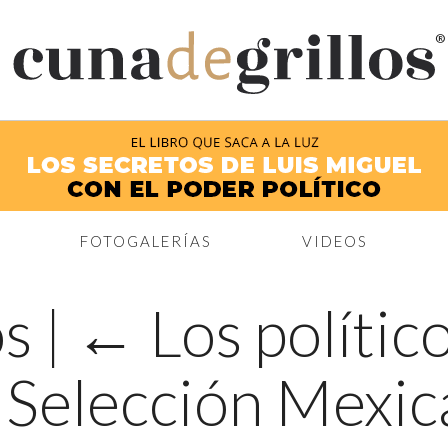
®
FOTOGALERÍAS
VIDEOS
os
|
←
Los polític
 Selección Mexic