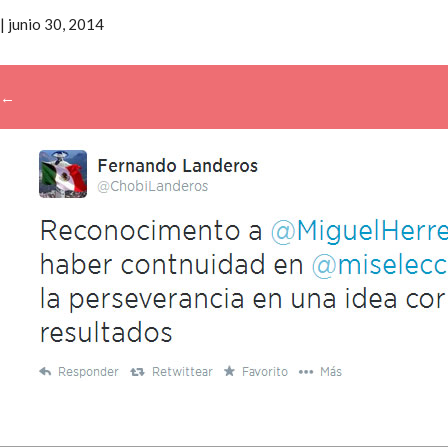
|
junio 30, 2014
←
→
Buscar: