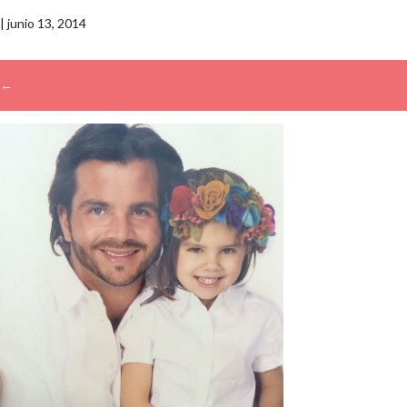
|
junio 13, 2014
←
→