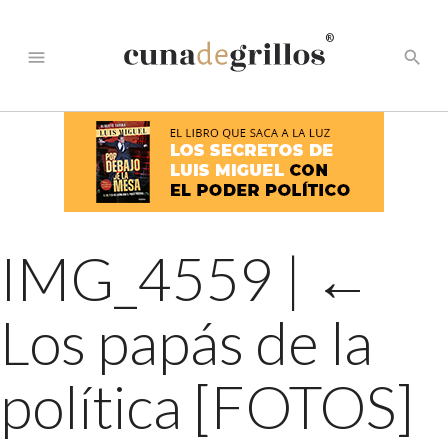
®
menu
search
IMG_4559
|
←
Los papás de la
política [FOTOS]