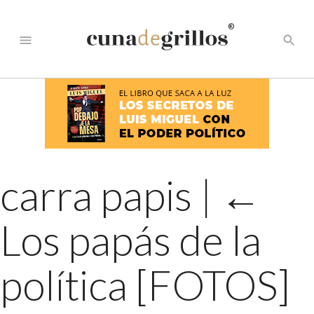
®
menu
search
carra papis
|
←
Los papás de la
política [FOTOS]