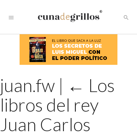
®
menu
search
juan.fw
|
←
Los
libros del rey
Juan Carlos