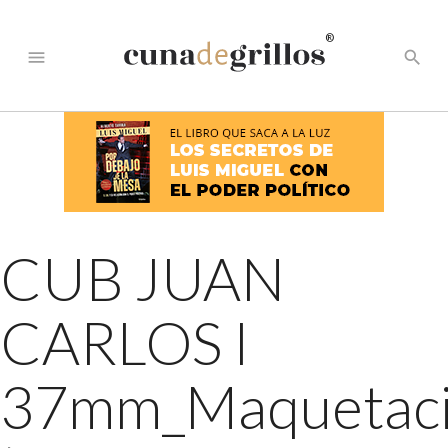
®
menu
search
CUB JUAN
CARLOS I
37mm_Maquetac