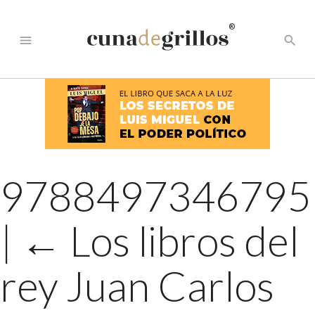
®
menu
search
9788497346795
|
←
Los libros del
rey Juan Carlos