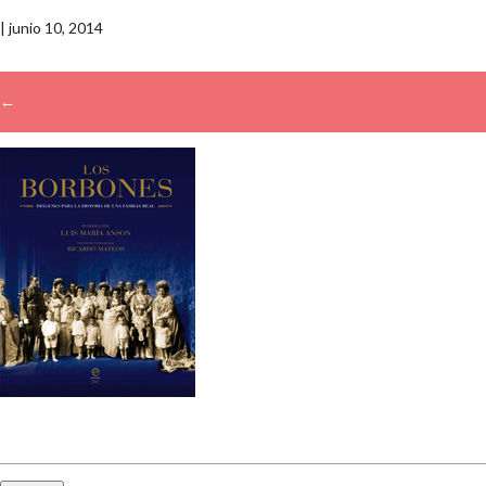
|
junio 10, 2014
←
→
Buscar: