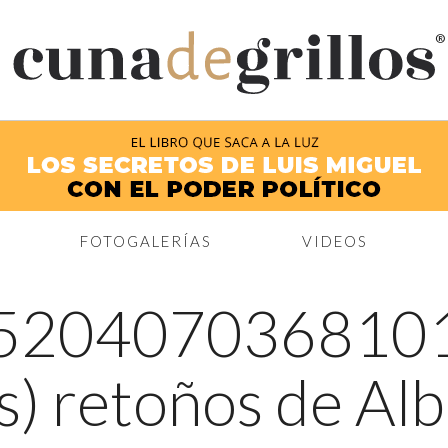
®
FOTOGALERÍAS
VIDEOS
520407036810
s) retoños de Alb