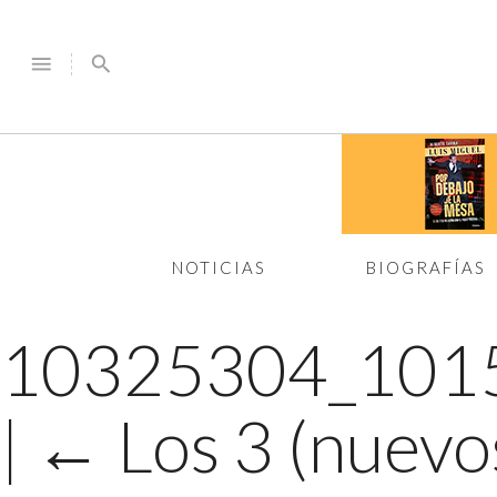
menu
search
NOTICIAS
BIOGRAFÍAS
10325304_101
|
←
Los 3 (nuevo