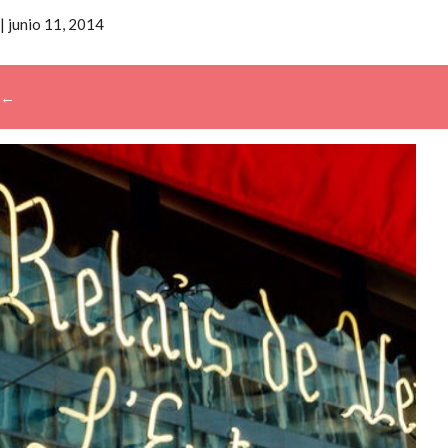
|
junio 11, 2014
←
→