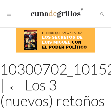
®
menu
search
10300702_1015
|
←
Los 3
(nuevos) retoños