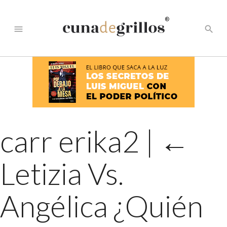
®
menu
search
carr erika2
|
←
Letizia Vs.
Angélica ¿Quién