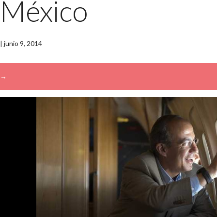
México
|
junio 9, 2014
→