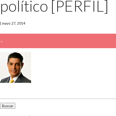
político [PERFIL]
|
mayo 27, 2014
←
→
Buscar: