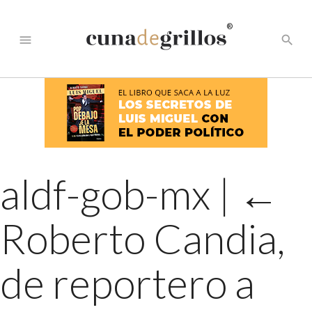
®
menu
search
aldf-gob-mx
|
←
Roberto Candia,
de reportero a