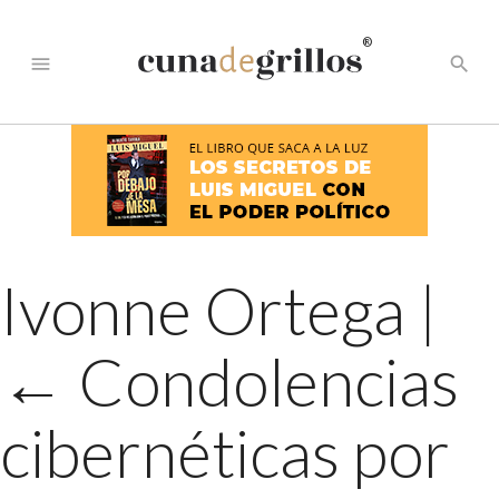
®
menu
search
Ivonne Ortega
|
←
Condolencias
cibernéticas por