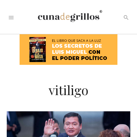
®
menu
search
vitiligo