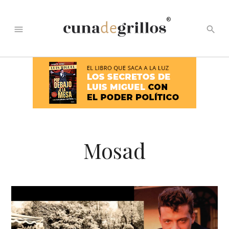
®
menu
search
Mosad