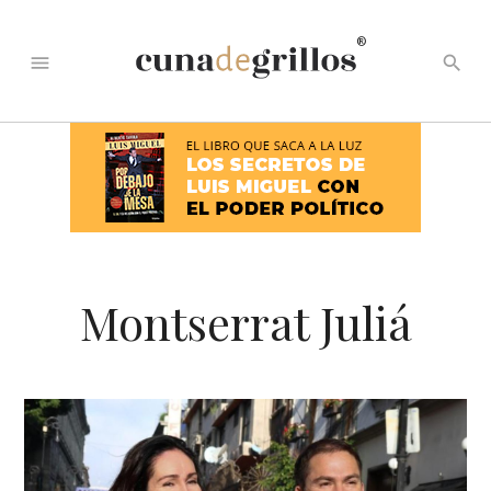
®
menu
search
Montserrat Juliá