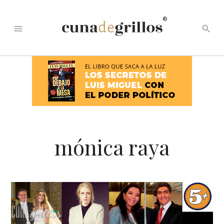
®
menu
search
mónica raya