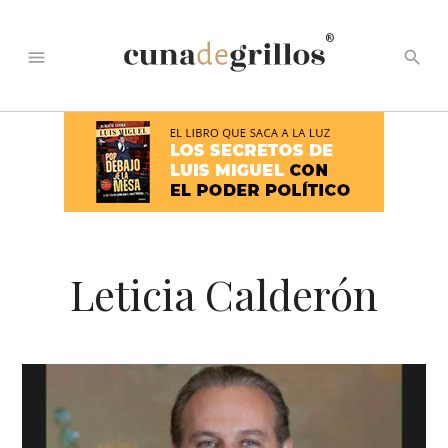
®
menu
search
Leticia Calderón