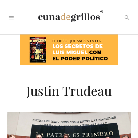
®
menu
search
Justin Trudeau