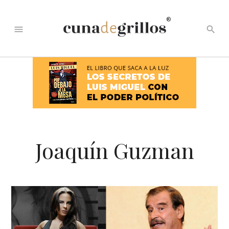
®
menu
search
Joaquín Guzman