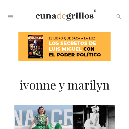
®
menu
search
ivonne y marilyn