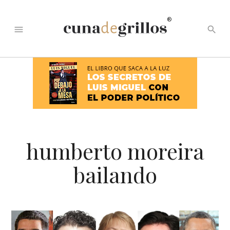
®
menu
search
humberto moreira
bailando