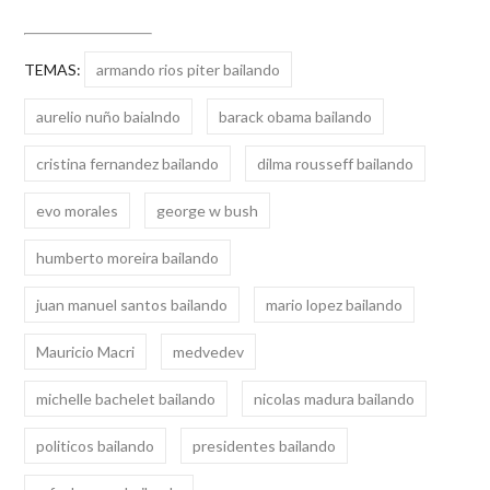
TEMAS:
armando rios piter bailando
aurelio nuño baialndo
barack obama bailando
cristina fernandez bailando
dilma rousseff bailando
evo morales
george w bush
humberto moreira bailando
juan manuel santos bailando
mario lopez bailando
Mauricio Macri
medvedev
michelle bachelet bailando
nicolas madura bailando
politicos bailando
presidentes bailando