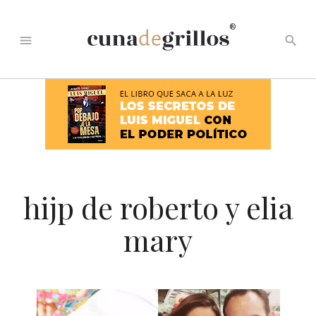
®
menu
search
hijp de roberto y elia
mary