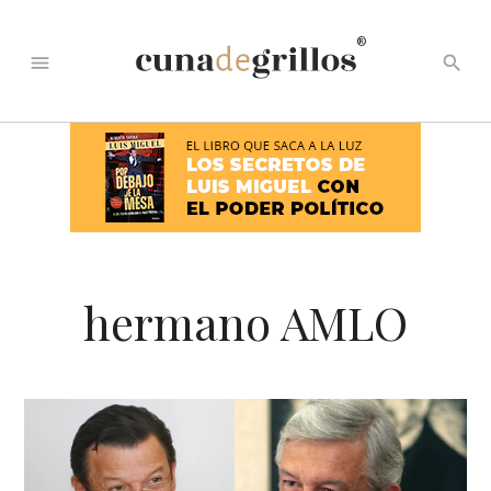
®
menu
search
hermano AMLO