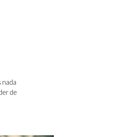
s nada
der de