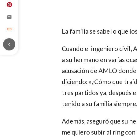
email
link
La familia se sabe lo que lo
chevron_left
Cuando el ingeniero civil,
A
a su hermano en varias oca
acusación de AMLO donde l
diciendo: «¿Cómo que traido
tres partidos ya, después 
tenido a su familia siempre
Además, aseguró que su her
me quiero subir al ring con