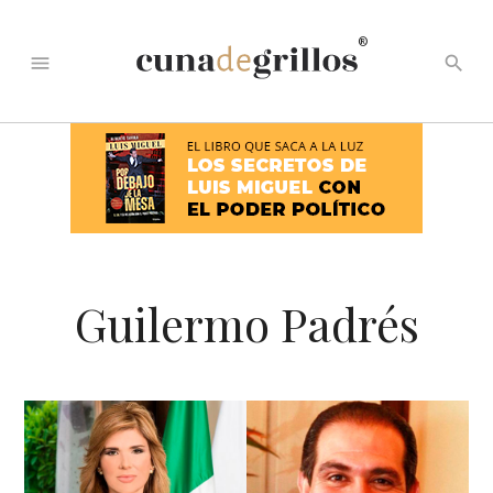
®
menu
search
Guilermo Padrés