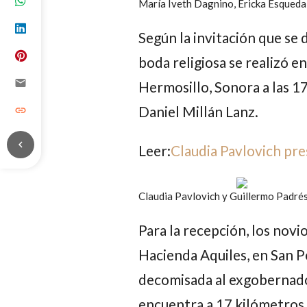
María Iveth Dagnino, Ericka Esqueda 
Según la invitación que se d
boda religiosa se realizó e
email
Hermosillo, Sonora a las 17
Daniel Millán Lanz.
link
chevron_left
Leer:
Claudia Pavlovich pre
Claudia Pavlovich y Guillermo Padrés
Para la recepción, los novi
Hacienda Aquiles, en San P
decomisada al exgobernado
encuentra a 17 kilómetros d