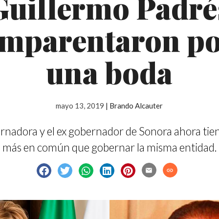
Guillermo Padré
mparentaron p
una boda
mayo 13, 2019
|
Brando Alcauter
rnadora y el ex gobernador de Sonora ahora tie
más en común que gobernar la misma entidad.
email
link