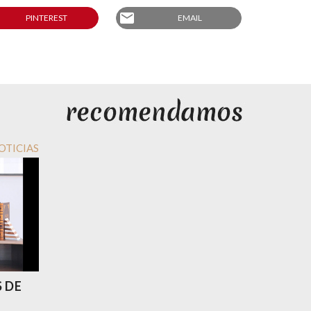
email
PINTEREST
EMAIL
OTICIAS
 DE