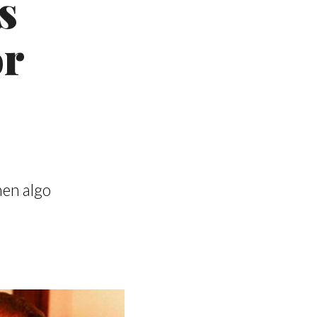
s
or
nen algo