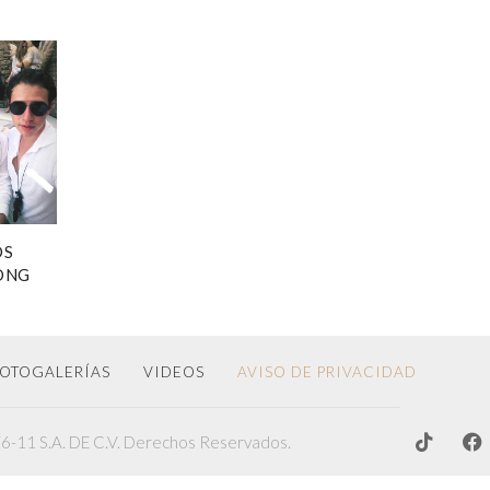
OS
HONG
OTOGALERÍAS
VIDEOS
AVISO DE PRIVACIDAD
-11 S.A. DE C.V. Derechos Reservados.