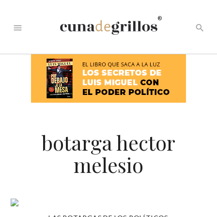
®
menu
search
botarga hector
melesio