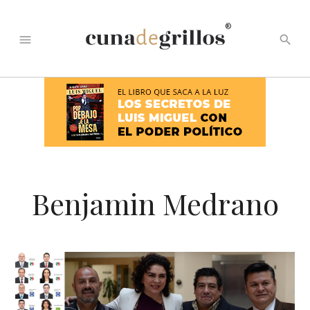
®
menu
search
Benjamin Medrano