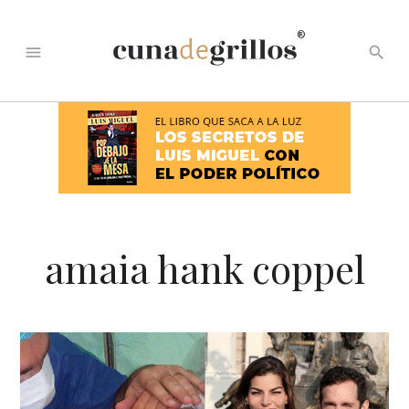
®
menu
search
amaia hank coppel