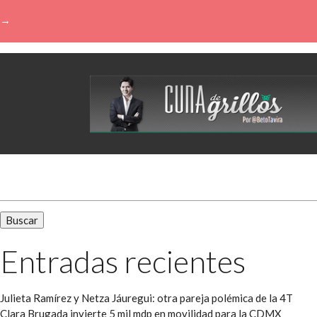
→
Buscar:
Entradas recientes
Julieta Ramírez y Netza Jáuregui: otra pareja polémica de la 4T
Clara Brugada invierte 5 mil mdp en movilidad para la CDMX