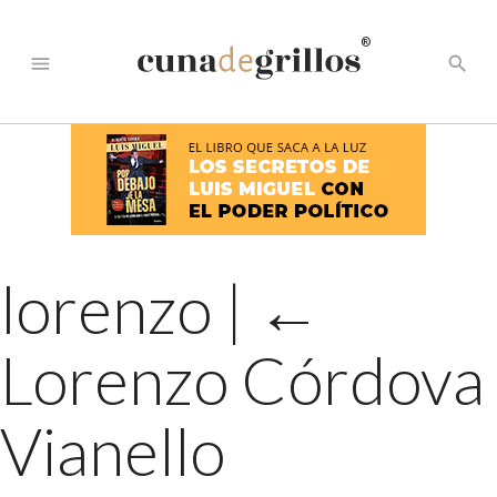
®
menu
search
lorenzo
|
←
Lorenzo Córdova
Vianello