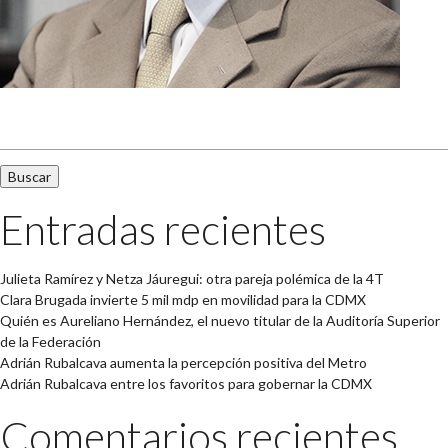
Buscar:
Entradas recientes
Julieta Ramírez y Netza Jáuregui: otra pareja polémica de la 4T
Clara Brugada invierte 5 mil mdp en movilidad para la CDMX
Quién es Aureliano Hernández, el nuevo titular de la Auditoría Superior
de la Federación
Adrián Rubalcava aumenta la percepción positiva del Metro
Adrián Rubalcava entre los favoritos para gobernar la CDMX
Comentarios recientes