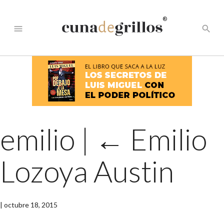
®
menu
search
emilio
|
←
Emilio
Lozoya Austin
|
octubre 18, 2015