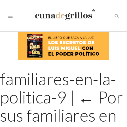
®
menu
search
familiares-en-la-
politica-9
|
←
Por
sus familiares en