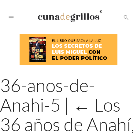
®
menu
search
36-anos-de-
Anahi-5
|
←
Los
36 años de Anahí,