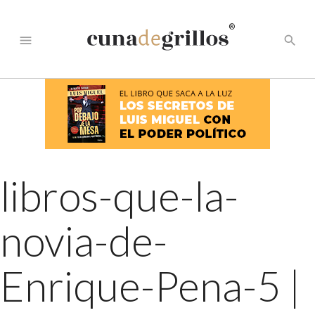
®
menu
search
libros-que-la-
novia-de-
Enrique-Pena-5
|